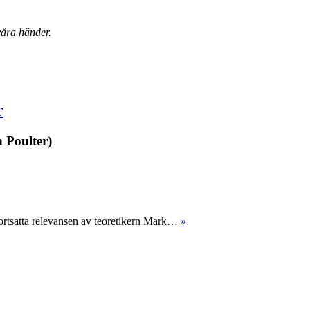
 våra händer.
r
 Poulter)
fortsatta relevansen av teoretikern Mark…
»