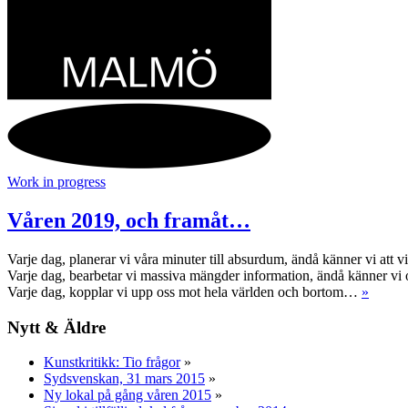
Work in progress
Våren 2019, och framåt…
Varje dag, planerar vi våra minuter till absurdum, ändå känner vi att vi s
Varje dag, bearbetar vi massiva mängder information, ändå känner vi os
Varje dag, kopplar vi upp oss mot hela världen och bortom…
»
Nytt & Äldre
Kunstkritikk: Tio frågor
»
Sydsvenskan, 31 mars 2015
»
Ny lokal på gång våren 2015
»