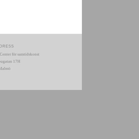
DRESS
 Center för samtidskonst
ugatan 17H
 Malmö