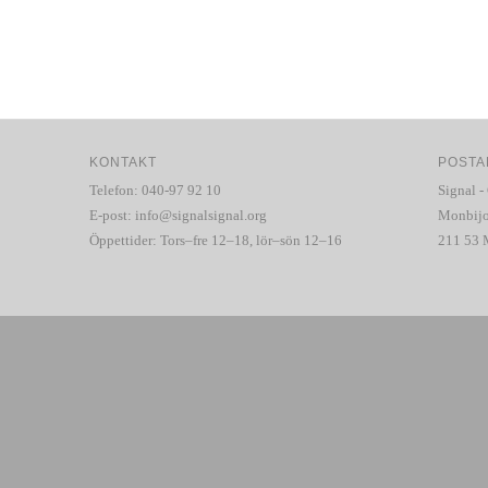
KONTAKT
POSTA
Telefon: 040-97 92 10
Signal -
E-post:
info@signalsignal.org
Monbijo
Öppettider: Tors–fre 12–18, lör–sön 12–16
211 53