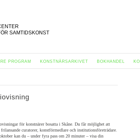
CENTER
FÖR SAMTIDSKONST
ARE PROGRAM
KONSTNÄRSARKIVET
BOKHANDEL
KO
iovisning
visningar för konstnärer bosatta i Skåne. Du får möjlighet att
 frilansande curatorer, konstförmedlare och institutionsföreträdare.
oktober kan du ­– under fyra pass om 20 minuter – visa din