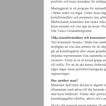
portfolio och knyta kontakter för möjliga
Meetingpoint är ett program för nationel
i Skåne under två dagar. Under dessa daga
konstförmedlare och presentera sina arb
Medverkande konstnärer kan önska vilka k
knyta kontakt och visa upp sin konst. P
från Västra Götalandsregionen.
Vilka konstförmedlare och konstnäre
Alla konstnärer bosatta i Skåne kan ansö
möjlighet att visa sina arbeten för de i
går på konsthögskola eller annan grundl
inbjudna representanter från nationella oc
curatorer. Syftet är en så mixad grupp s
vill träffa. För att du ska kunna förbere
några dagar innan portfoliovisningarna g
registreringen.
Hur ansöker man?
Materialet skall helst skickas in digital
tillsammans med adress till din hemsida 
med korta bildtexter. Filmer eller perf
kontaktuppgifter (telefon, adress och e-po
Skicka ditt material
senast måndag 24 se