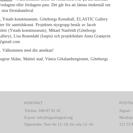
 fredagens eller lördagens pass. Det går bra att lämna önskemål om
r sina förstahandsval.
l, Ystads konstmuseum, Göteborgs Konsthall, ELASTIC Gallery
er för samtidskonst. Projektets styrgrupp består av Jacob
óttir (Ystads konstmuseum), Mikael Nanfeldt (Göteborgs
lery), Lisa Rosendahl (Iaspis) och projektledare Anna Granqvist.
t@gmail.com.
erk. Välkommen med din ansökan!
egion Skåne, Malmö stad, Västra Götalandsregionen, Göteborgs
KONTAKT
POSTA
Telefon: 040-97 92 10
Signal -
E-post:
info@signalsignal.org
Monbijo
Öppettider: Tors–fre 12–18, lör–sön 12–16
211 53