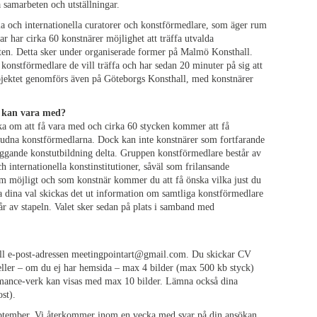
 samarbeten och utställningar.
la och internationella curatorer och konstförmedlare, som äger rum
r har cirka 60 konstnärer möjlighet att träffa utvalda
eten. Detta sker under organiserade former på Malmö Konsthall.
onstförmedlare de vill träffa och har sedan 20 minuter på sig att
rojektet genomförs även på Göteborgs Konsthall, med konstnärer
r kan vara med?
ka om att få vara med och cirka 60 stycken kommer att få
nbjudna konstförmedlarna. Dock kan inte konstnärer som fortfarande
äggande konstutbildning delta. Gruppen konstförmedlare består av
h internationella konstinstitutioner, såväl som frilansande
om möjligt och som konstnär kommer du att få önska vilka just du
da dina val skickas det ut information om samtliga konstförmedlare
år av stapeln. Valet sker sedan på plats i samband med
t till e-post-adressen meetingpointart@gmail.com. Du skickar CV
eller – om du ej har hemsida – max 4 bilder (max 500 kb styck)
ormance-verk kan visas med max 10 bilder. Lämna också dina
st).
ptember
. Vi återkommer inom en vecka med svar på din ansökan