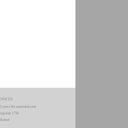
DRESS
 Center för samtidskonst
ugatan 17H
 Malmö