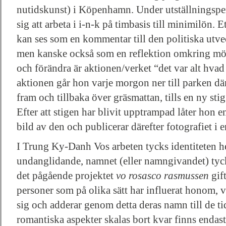
nutidskunst) i Köpenhamn. Under utställningspe
sig att arbeta i i-n-k på timbasis till minimilön.
kan ses som en kommentar till den politiska utv
men kanske också som en reflektion omkring möj
och förändra är aktionen/verket “det var alt hvad
aktionen går hon varje morgon ner till parken dä
fram och tillbaka över gräsmattan, tills en ny sti
Efter att stigen har blivit upptrampad låter hon e
bild av den och publicerar därefter fotografiet i e
I Trung Ky-Danh Vos arbeten tycks identiteten he
undanglidande, namnet (eller namngivandet) tycks 
det pågående projektet
vo rosasco rasmussen
gif
personer som på olika sätt har influerat honom, v
sig och adderar genom detta deras namn till de ti
romantiska aspekter skalas bort kvar finns enda