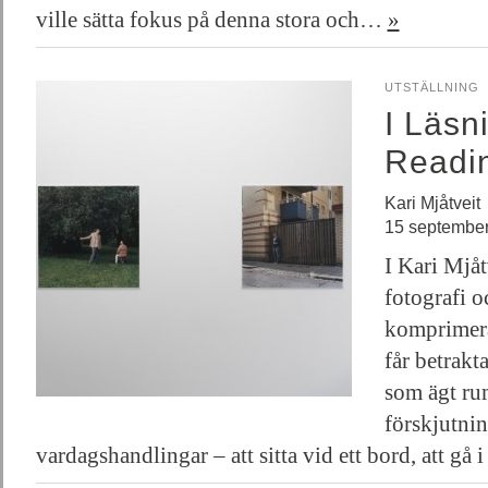
ville sätta fokus på denna stora och…
»
UTSTÄLLNING
I Läsni
Readi
Kari Mjåtveit
15 september
I Kari Mjåt
fotografi o
komprimera
får betrakt
som ägt ru
förskjutnin
vardagshandlingar – att sitta vid ett bord, att gå