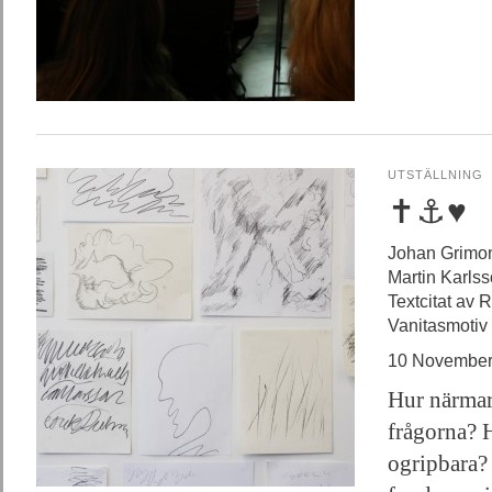
UTSTÄLLNING
✝⚓♥
Johan Grimo
Martin Karls
Textcitat av 
Vanitasmotiv
10 November
Hur närmar
frågorna? 
ogripbara?