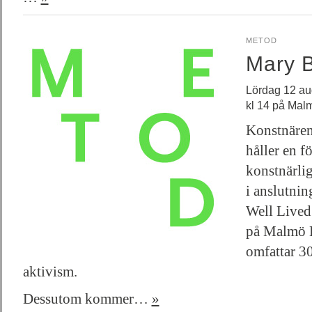
METOD
Mary 
Lördag 12 au
kl 14 på Ma
Konstnäre
håller en f
konstnärli
i anslutnin
Well Lived 
på Malmö 
omfattar 30
aktivism.
Dessutom kommer…
»