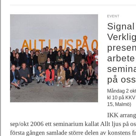
EVENT
Signal
Verkli
present
arbete
seminar
på oss
Måndag 2 ok
kl 10 på KKV
15, Malmö)
IKK arrang
sep/okt 2006 ett seminarium kallat Allt ljus på o
första gången samlade större delen av konstens fr