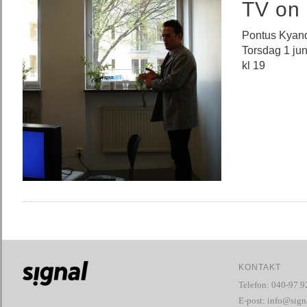
TV on 
Pontus Kyan
Torsdag 1 ju
kl 19
KONTAKT
Telefon: 040-97 9
E-post:
info@signa