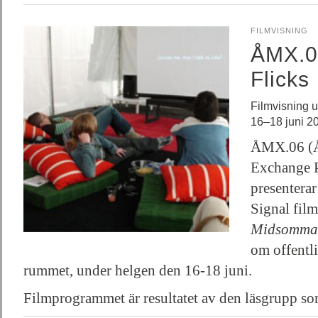
FILMVISNING
ÅMX.0
Flicks
Filmvisning u
16–18 juni 2
ÅMX.06 (
Exchange 
presenterar
Signal fi
Midsommar
om offentli
rummet, under helgen den 16-18 juni.
Filmprogrammet är resultatet av den läsgrupp 