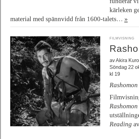
funderar vi
kärleken g
material med spännvidd från 1600-talets…
»
FILMVISNING
Rash
av Akira Kur
Söndag 22 ok
kl 19
Rashomon
Filmvisnin
Rashomon
utställnin
Reading
av