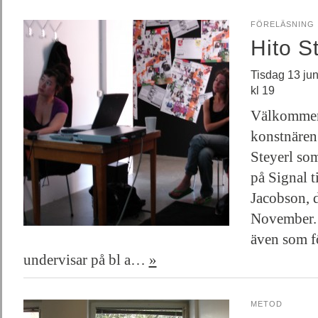
FÖRELÄSNING
Hito S
Tisdag 13 ju
kl 19
Välkommen 
konstnären
Steyerl som 
på Signal 
Jacobson, 
November. 
även som fö
undervisar på bl a…
»
METOD