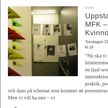
EVENT
Uppsta
MFK –
Kvinno
Torsdagen 31
kl 19
“Nu ska vi 
hösttermine
en ljud-wo
intersektion
praktik, p
och dans på schemat som kommer att presenteras
Men vi vill ha mer – vi
…
»